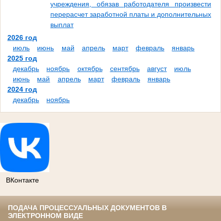
учреждения, обязав работодателя произвести
перерасчет заработной платы и дополнительных
выплат
2026 год
июль
июнь
май
апрель
март
февраль
январь
2025 год
декабрь
ноябрь
октябрь
сентябрь
август
июль
июнь
май
апрель
март
февраль
январь
2024 год
декабрь
ноябрь
ВКонтакте
ПОДАЧА ПРОЦЕССУАЛЬНЫХ ДОКУМЕНТОВ В
ЭЛЕКТРОННОМ ВИДЕ