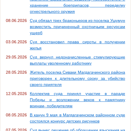
хранение боеприпасов, переделку
огнестрельного оружия
08.06.2026
Суд обязал трех браконьеров из поселка Ушумун
возместить причиненный охотничьим ресурсам
ущерб
03.06.2026
Суд восстановил права сироты в получении
жилья
29.05.2026
Суд вернул недоначисленные стимулирующие
выплаты уволенному работнику
28.05.2026
Житель поселка Сиваки Магдагачинского района
приговорен к длительному сроку за убийство
своего приятеля
12.05.2026
Коллектив суда принял участие в параде
Победы и возложении веков к памятнику
воинам- победителям
08.05.2026
В канун 9 мая в Магдагачинском районном суде
состоялся конкурс детских рисунков
07.05.2026
Суд вынес решение об обращении взыскания на