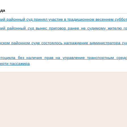
ода
кий районный суд принял участие в традиционном весеннем суббо
кий районный суд вынес приговор ранее не судимому жителю г
нском районном суде состоялось награждение администратора с
отоцикла без наличия прав на управление транспортным сред
мерти пассажира