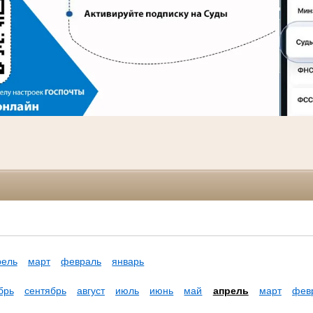
рель
март
февраль
январь
брь
сентябрь
август
июль
июнь
май
апрель
март
фев