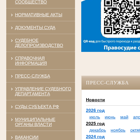
СООБЩЕСТВО
НОРМАТИВНЫЕ АКТЫ
ДОКУМЕНТЫ СУДА
СУДЕБНОЕ
ДЕЛОПРОИЗВОДСТВО
СПРАВОЧНАЯ
ИНФОРМАЦИЯ
ПРЕСС-СЛУЖБА
ПРЕСС-СЛУЖБА
УПРАВЛЕНИЕ СУДЕБНОГО
ДЕПАРТАМЕНТА
Новости
СУДЫ СУБЪЕКТА РФ
2026 год
июль
июнь
май
ап
МУНИЦИПАЛЬНЫЕ
2025 год
ОРГАНЫ ВЛАСТИ
декабрь
ноябрь
октя
2024 год
ВАКАНСИИ