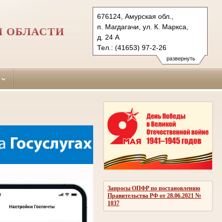
676124, Амурская обл.,
п. Магдагачи, ул. К. Маркса,
Й ОБЛАСТИ
д. 24 А
Тел.: (41653) 97-2-26
magdagachinskiy.amr@sudrf.ru
развернуть
Запросы ОПФР по постановлению
Правительства РФ от 28.06.2021 №
1037