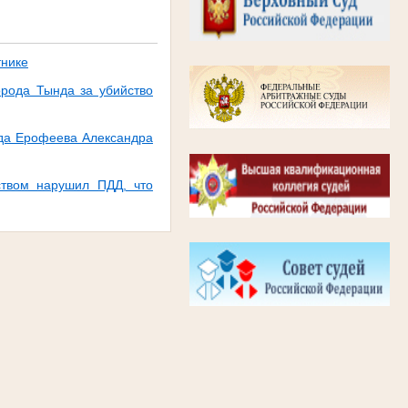
тнике
орода Тында за убийство
уда Ерофеева Александра
ством нарушил ПДД, что