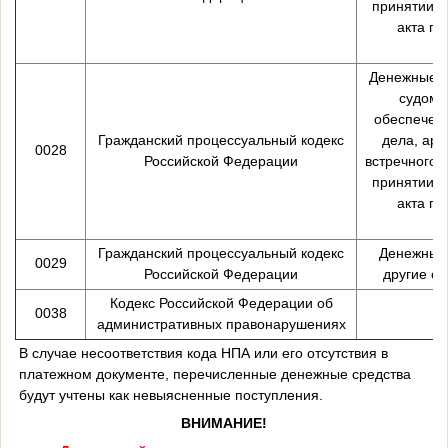
принятии о
акта п
Денежные с
судом 
обеспечени
Гражданский процессуальный кодекс
дела, арб
0028
Российской Федерации
встречного 
принятии о
акта п
Гражданский процессуальный кодекс
Денежные 
0029
Российской Федерации
другие с
Кодекс Российской Федерации об
0038
административных правонарушениях
В случае несоответствия кода НПА или его отсутствия в
платежном документе, перечисленные денежные средства
будут учтены как невыясненные поступления.
ВНИМАНИЕ!