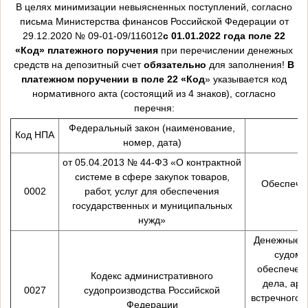
В целях минимизации невыясненных поступлений, согласно
письма Министерства финансов Российской Федерации от
29.12.2020 № 09-01-09/116012
с 01.01.2022 года поле 22
«Код» платежного поручения
при перечислении денежных
средств на депозитный счет
обязательно
для заполнения!
В
платежном поручении в поле 22 «Код
» указывается код
нормативного акта (состоящий из 4 знаков), согласно
перечня:
Федеральный закон (наименование,
Код НПА
номер, дата)
от 05.04.2013 № 44-ФЗ «О контрактной
системе в сфере закупок товаров,
Обеспечен
0002
работ, услуг для обеспечения
государственных и муниципальных
нужд»
Денежные с
судом 
обеспечени
Кодекс административного
дела, арб
0027
судопроизводства Российской
встречного 
Федерации