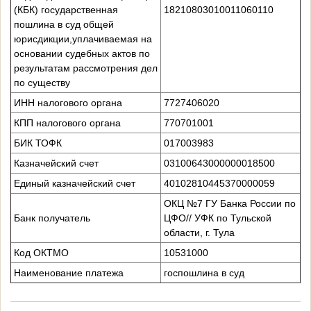
(КБК) государственная
18210803010011060110
пошлина в суд общей
юрисдикции,уплачиваемая на
основании судебных актов по
результатам рассмотрения дел
по существу
ИНН налогового органа
7727406020
КПП налогового органа
770701001
БИК ТОФК
017003983
Казначейский счет
03100643000000018500
Единый казначейский счет
40102810445370000059
ОКЦ №7 ГУ Банка России по
Банк получатель
ЦФО// УФК по Тульской
области, г. Тула
Код ОКТМО
10531000
Наименование платежа
госпошлина в суд