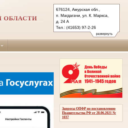
676124, Амурская обл.,
п. Магдагачи, ул. К. Маркса,
Й ОБЛАСТИ
д. 24 А
Тел.: (41653) 97-2-26
magdagachinskiy.amr@sudrf.ru
развернуть
Запросы ОПФР по постановлению
Правительства РФ от 28.06.2021 №
1037