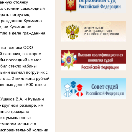
ванную стоянку
 со стоянки самоходный
рать погрузчик,
 гражданина Кузьмина
в, ни Кузьмин не
стию в деле гражданина
янки техники ООО
 вагончик, в котором
обы последний не мог
збил стекло кабины
зьмин выгнал погрузчик с
 его за 2 миллиона рублей
енных денег 600 тысяч
 Ушаков В.А. и Кузьмин
о крупном размере, им
анные граждане
жких умышленных
 немногим меньше в
 исправительной колонии