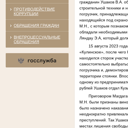
гражданин Ушаков В.А. о
строительной техники и 
ПРОТИВОДЕЙСТВИЕ
КОРРУПЦИИ
погрузчик, принадлежащи
находящийся под охраной
ОБРАЩЕНИЯ ГРАЖДАН
М.Н., с которым познаком
обладали необходимыми н
ВНЕПРОЦЕССУАЛЬНЫЕ
Ляндау Э.А, который долж
ОБРАЩЕНИЯ
15 августа 2023 год
«Кулинское», после чего
находился сторож участк
самостоятельно выбратьс
погрузчика и, демонтиров
территории стоянки. Впос
одному из предпринимат
рублей Ушаков отдал Куз
Приговором Магдагач
М.Н. были признаны вино
было назначено наказани
неоднократно привлекали
преступлений. Так Ушако
местах лишения свободы 