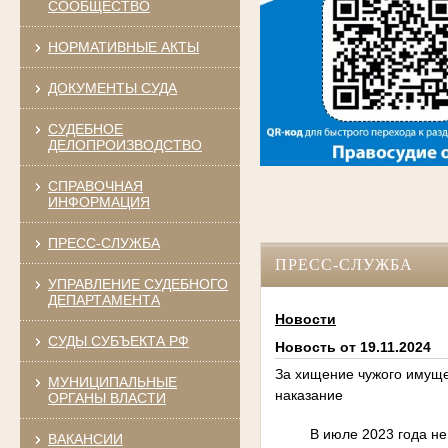
СООБЩЕСТВО
НОРМАТИВНЫЕ АКТЫ
ДОКУМЕНТЫ СУДА
СУДЕБНОЕ
ДЕЛОПРОИЗВОДСТВО
СПРАВОЧНАЯ
ИНФОРМАЦИЯ
ПРЕСС-СЛУЖБА
ПРЕСС-СЛУЖБА
УПРАВЛЕНИЕ СУДЕБНОГО
ДЕПАРТАМЕНТА
Новости
СУДЫ СУБЪЕКТА РФ
Новость от 19.11.2024
За хищение чужого имуще
МУНИЦИПАЛЬНЫЕ
наказание
ОРГАНЫ ВЛАСТИ
В июле 2023 года н
ВАКАНСИИ