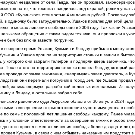
бнаружил невдалеке от села Тыгда, где он проживал, законсервиро
несмотря на то, что техника находилась под охраной, решил угнать
й ООО «Кулинское» стоимостью 4 миллиона рублей. Поскольку заб
, в одиночку было затруднительно, Ушаков привлек для этой цели
ился в местах лишения свободы еще в 2006 году. Так как ни Ушако
авыками обращения с таким видом техники, они привлекли к уча
ен был без ключа завести погрузчик.
а в вечернее время Ушаков, Кузьмин и Ляндау прибыли к месту сто
 Кузьмин и Ушаков прошли на территорию стоянки и зашли в бытовой
а, у которого они забрали телефон и подперли дверь вагончика, чт
я. После этого на территорию стоянки прошел Ляндау, который ра
ав провода от замка зажигания, «напрямую» завел двигатель, а Ку
ледствии они перегнали погрузчик в город Зея, где Ушаков продал
елей, занимающемуся разработкой полезных ископаемых. Из получ
ьмину и Ляндау, а остальные забрал себе.
инского районного суда Амурской области от 30 августа 2024 года
вными в совершении открытого хищения чужого имущества в особ
е по семь с половиной лет лишения свободы каждому. Ранее указ
сь к уголовной ответственности за совершение тяжких и особо тя
в до этого провел в местах лишения свободы более двадцати лет,
провел Кузьмин, в связи с чем отбывать наказание им предстоит в